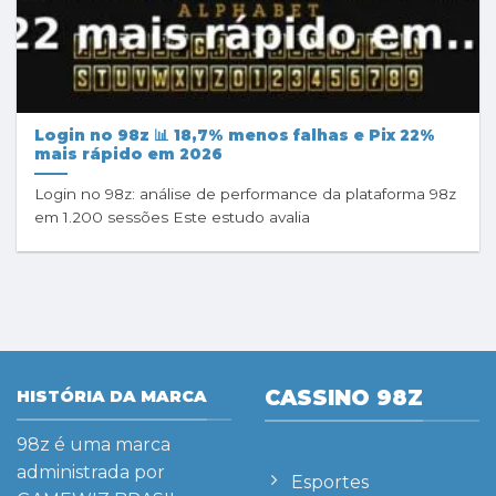
Login no 98z 📊 18,7% menos falhas e Pix 22%
mais rápido em 2026
Login no 98z: análise de performance da plataforma 98z
em 1.200 sessões Este estudo avalia
CASSINO 98Z
HISTÓRIA DA MARCA
98z
é uma marca
administrada por
Esportes