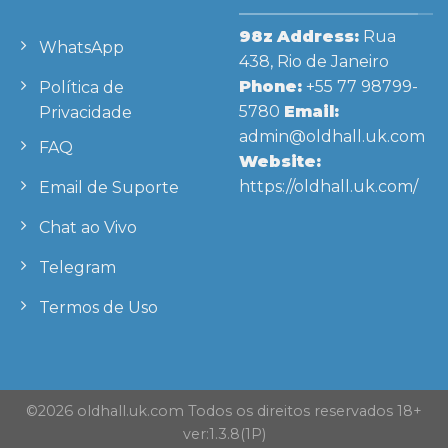
98z
Address:
Rua
WhatsApp
438, Rio de Janeiro
Phone:
+55 77 98799-
Política de
5780
Email:
Privacidade
admin@oldhall.uk.com
FAQ
Website:
https://oldhall.uk.com/
Email de Suporte
Chat ao Vivo
Telegram
Termos de Uso
©2026 oldhall.uk.com Todos os direitos reservados 18+
ver:1.3.8(1P)