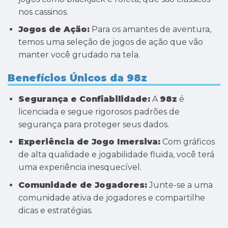
nos cassinos.
Jogos de Ação:
Para os amantes de aventura,
temos uma seleção de jogos de ação que vão
manter você grudado na tela.
Benefícios Únicos da 98z
Segurança e Confiabilidade:
A
98z
é
licenciada e segue rigorosos padrões de
segurança para proteger seus dados.
Experiência de Jogo Imersiva:
Com gráficos
de alta qualidade e jogabilidade fluida, você terá
uma experiência inesquecível.
Comunidade de Jogadores:
Junte-se a uma
comunidade ativa de jogadores e compartilhe
dicas e estratégias.