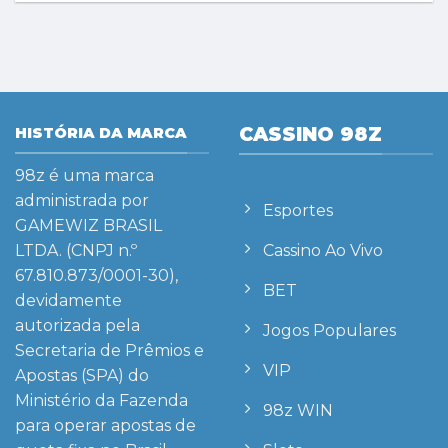
CASSINO 98Z
HISTÓRIA DA MARCA
98z
é uma marca
administrada por
Esportes
GAMEWIZ BRASIL
Cassino Ao Vivo
LTDA. (CNPJ n.º
67.810.873/0001-30),
BET
devidamente
autorizada pela
Jogos Populares
Secretaria de Prêmios e
VIP
Apostas (SPA) do
Ministério da Fazenda
98z WIN
para operar apostas de