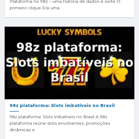
Plataforma no 98z – uma história de dados e sorte O
primeiro clique Era uma
98z plataforma: Slots imbatíveis no Brasil
98z plataforma: Slots imbatíveis no Brasil A 98z
plataforma reúne slots envolventes, promoções
dinâmicas e