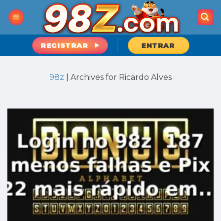
Skip
to
content
REGISTRAR
ENTRAR
98z
|
Archives for Ricardo Alves